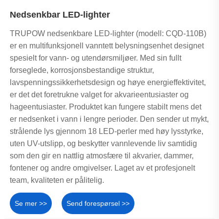
Nedsenkbar LED-lighter
TRUPOW nedsenkbare LED-lighter (modell: CQD-110B)
er en multifunksjonell vanntett belysningsenhet designet
spesielt for vann- og utendørsmiljøer. Med sin fullt
forseglede, korrosjonsbestandige struktur,
lavspenningssikkerhetsdesign og høye energieffektivitet,
er det det foretrukne valget for akvarieentusiaster og
hageentusiaster. Produktet kan fungere stabilt mens det
er nedsenket i vann i lengre perioder. Den sender ut mykt,
strålende lys gjennom 18 LED-perler med høy lysstyrke,
uten UV-utslipp, og beskytter vannlevende liv samtidig
som den gir en nattlig atmosfære til akvarier, dammer,
fontener og andre omgivelser. Laget av et profesjonelt
team, kvaliteten er pålitelig.
Se mer >>
Send forespørsel >>