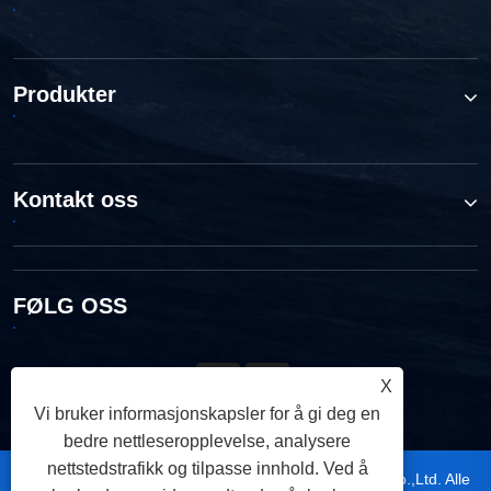
Produkter
Kontakt oss
FØLG OSS
X
Vi bruker informasjonskapsler for å gi deg en
bedre nettleseropplevelse, analysere
nettstedstrafikk og tilpasse innhold. Ved å
Copyright © 2026 Ningbo TRUPOW Industrial Trade Co.,Ltd. Alle