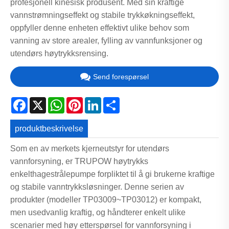
profesjonell kinesisk produsent. Med sin kraftige
vannstrømningseffekt og stabile trykkøkningseffekt,
oppfyller denne enheten effektivt ulike behov som
vanning av store arealer, fylling av vannfunksjoner og
utendørs høytrykksrensing.
Send forespørsel
Facebook
X
WhatsApp
Pinterest
LinkedIn
Share
produktbeskrivelse
Som en av merkets kjerneutstyr for utendørs
vannforsyning, er TRUPOW høytrykks
enkelthagestrålepumpe forpliktet til å gi brukerne kraftige
og stabile vanntrykksløsninger. Denne serien av
produkter (modeller TP03009~TP03012) er kompakt,
men usedvanlig kraftig, og håndterer enkelt ulike
scenarier med høy etterspørsel for vannforsyning i