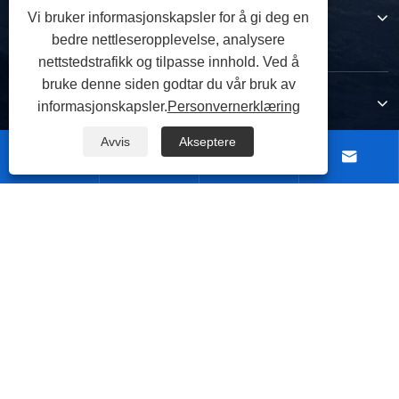
Om oss
Vi bruker informasjonskapsler for å gi deg en
bedre nettleseropplevelse, analysere
nettstedstrafikk og tilpasse innhold. Ved å
bruke denne siden godtar du vår bruk av
Produkter
informasjonskapsler.
Personvernerklæring
Avvis
Akseptere




Kontakt oss
FØLG OSS