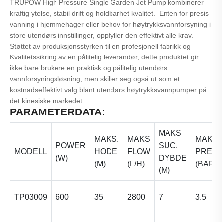
TRUPOW High Pressure Single Garden Jet Pump kombinerer
kraftig ytelse, stabil drift og holdbarhet kvalitet. Enten for presis
vanning i hjemmehager eller behov for høytrykksvannforsyning i
store utendørs innstillinger, oppfyller den effektivt alle krav.
Støttet av produksjonsstyrken til en profesjonell fabrikk og
Kvalitetssikring av en pålitelig leverandør, dette produktet gir
ikke bare brukere en praktisk og pålitelig utendørs
vannforsyningsløsning, men skiller seg også ut som et
kostnadseffektivt valg blant utendørs høytrykksvannpumper på
det kinesiske markedet.
PARAMETERDATA:
MAKS
MAKS.
MAKS
MAKS
POWER
SUC.
MODELL
HODE
FLOW
PRE.
(W)
DYBDE
(M)
(L/H)
(BAR)
(M)
TP03009
600
35
2800
7
3.5