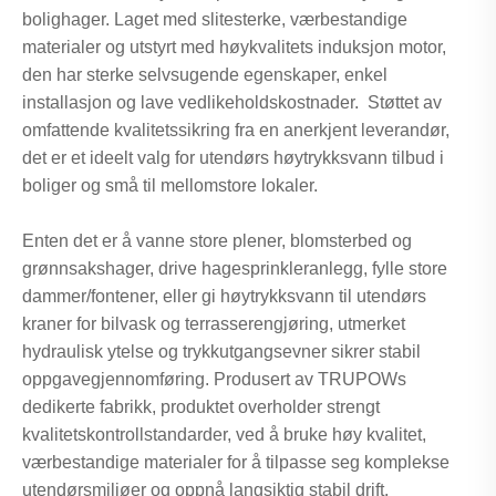
bolighager. Laget med slitesterke, værbestandige
materialer og utstyrt med høykvalitets induksjon motor,
den har sterke selvsugende egenskaper, enkel
installasjon og lave vedlikeholdskostnader. Støttet av
omfattende kvalitetssikring fra en anerkjent leverandør,
det er et ideelt valg for utendørs høytrykksvann tilbud i
boliger og små til mellomstore lokaler.
Enten det er å vanne store plener, blomsterbed og
grønnsakshager, drive hagesprinkleranlegg, fylle store
dammer/fontener, eller gi høytrykksvann til utendørs
kraner for bilvask og terrasserengjøring, utmerket
hydraulisk ytelse og trykkutgangsevner sikrer stabil
oppgavegjennomføring. Produsert av TRUPOWs
dedikerte fabrikk, produktet overholder strengt
kvalitetskontrollstandarder, ved å bruke høy kvalitet,
værbestandige materialer for å tilpasse seg komplekse
utendørsmiljøer og oppnå langsiktig stabil drift.